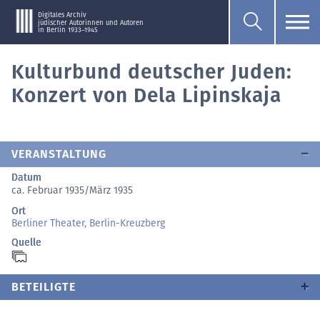
Digitales Archiv
jüdischer Autorinnen und Autoren
in Berlin 1933–1945
Kulturbund deutscher Juden:
Konzert von Dela Lipinskaja
VERANSTALTUNG
Datum
ca. Februar 1935/März 1935
Ort
Berliner Theater, Berlin-Kreuzberg
Quelle
BETEILIGTE