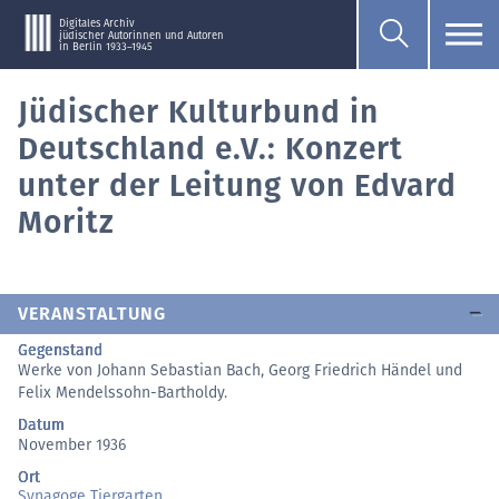
Digitales Archiv
jüdischer Autorinnen und Autoren
in Berlin 1933–1945
Jüdischer Kulturbund in
Deutschland e.V.: Konzert
unter der Leitung von Edvard
Moritz
VERANSTALTUNG
Gegenstand
Werke von Johann Sebastian Bach, Georg Friedrich Händel und
Felix Mendelssohn-Bartholdy.
Datum
November 1936
Ort
Synagoge Tiergarten