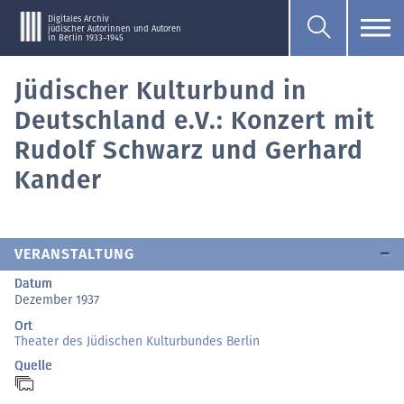
Digitales Archiv
jüdischer Autorinnen und Autoren
in Berlin 1933–1945
Jüdischer Kulturbund in
Deutschland e.V.: Konzert mit
Rudolf Schwarz und Gerhard
Kander
VERANSTALTUNG
Datum
Dezember 1937
Ort
Theater des Jüdischen Kulturbundes Berlin
Quelle