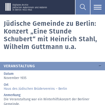
Digitales Archiv
jüdischer Autorinnen und Autoren
in Berlin 1933–1945
Jüdische Gemeinde zu Berlin:
Konzert „Eine Stunde
Schubert“ mit Heinrich Stahl,
Wilhelm Guttmann u.a.
VERANSTALTUNG
Datum
November 1935
Ort
Haus des Jüdischen Brüdervereins – Berlin
Anmerkung
Die Veranstaltung war ein Winterhilfskonzert der Berliner
Gemeinde.