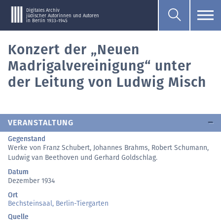
Digitales Archiv
jüdischer Autorinnen und Autoren
in Berlin 1933–1945
Konzert der „Neuen
Madrigalvereinigung“ unter
der Leitung von Ludwig Misch
VERANSTALTUNG
Gegenstand
Werke von Franz Schubert, Johannes Brahms, Robert Schumann,
Ludwig van Beethoven und Gerhard Goldschlag.
Datum
Dezember 1934
Ort
Bechsteinsaal, Berlin-Tiergarten
Quelle