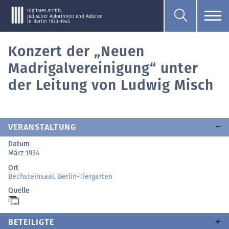
Digitales Archiv
jüdischer Autorinnen und Autoren
in Berlin 1933–1945
Konzert der „Neuen
Madrigalvereinigung“ unter
der Leitung von Ludwig Misch
VERANSTALTUNG
Datum
März 1934
Ort
Bechsteinsaal, Berlin-Tiergarten
Quelle
BETEILIGTE