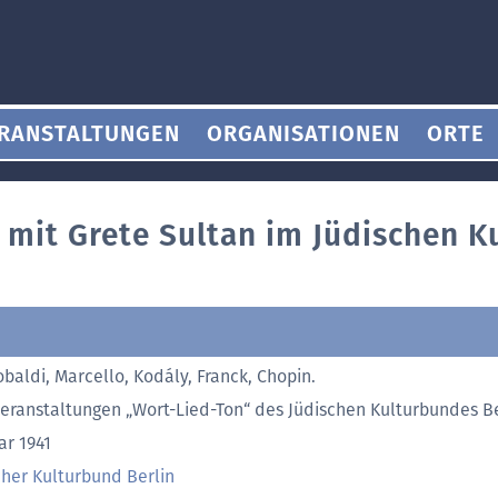
RANSTALTUNGEN
ORGANISATIONEN
ORTE
 mit Grete Sultan im Jüdischen K
obaldi, Marcello, Kodály, Franck, Chopin.
Veranstaltungen „Wort-Lied-Ton“ des Jüdischen Kulturbundes Be
ar 1941
cher Kulturbund Berlin