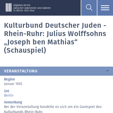
Digitales Archiv
jüdischer Autorinnen und Autoren
in Berlin 1933–1945
Kulturbund Deutscher Juden -
Rhein-Ruhr: Julius Wolffsohns
„Joseph ben Mathias“
(Schauspiel)
VERANSTALTUNG
Beginn
Januar 1935
Ort
Berlin
Anmerkung
Bei der Veranstaltung handelte es sich um ein Gastspiel des
Kulturbunds Rhein-Ruhr.