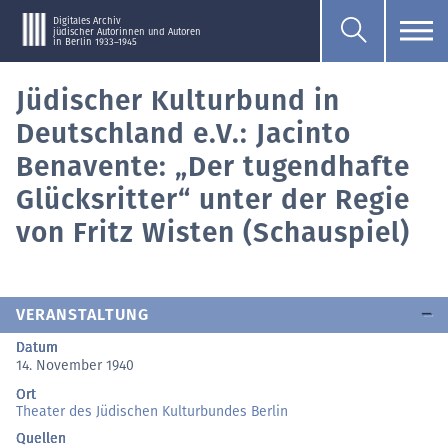
Digitales Archiv
jüdischer Autorinnen und Autoren
in Berlin 1933–1945
Jüdischer Kulturbund in
Deutschland e.V.: Jacinto
Benavente: „Der tugendhafte
Glücksritter“ unter der Regie
von Fritz Wisten (Schauspiel)
VERANSTALTUNG
Datum
14. November 1940
Ort
Theater des Jüdischen Kulturbundes Berlin
Quellen