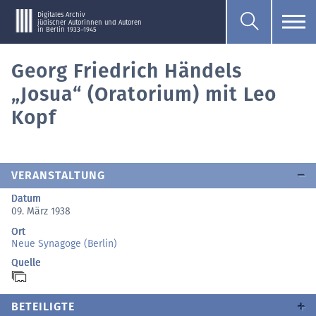
Digitales Archiv
jüdischer Autorinnen und Autoren
in Berlin 1933–1945
Georg Friedrich Händels
„Josua“ (Oratorium) mit Leo
Kopf
VERANSTALTUNG
Datum
09. März 1938
Ort
Neue Synagoge (Berlin)
Quelle
BETEILIGTE