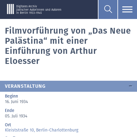
Digitales Archiv
jüdischer Autorinnen und Autoren
in Berlin 1933–1945
Filmvorführung von „Das Neue
Palästina“ mit einer
Einführung von Arthur
Eloesser
VERANSTALTUNG
Beginn
16. Juni 1934
Ende
05. Juli 1934
Ort
Kleiststraße 10, Berlin-Charlottenburg