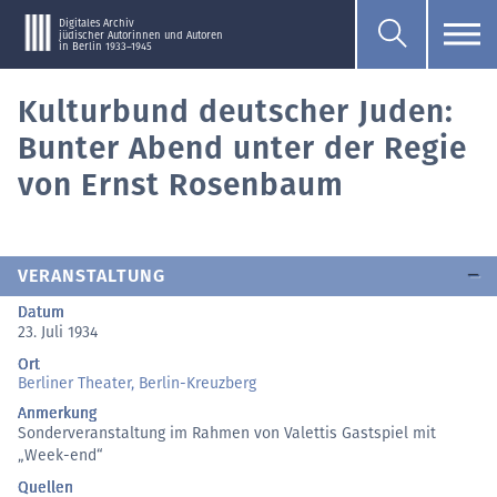
Digitales Archiv
jüdischer Autorinnen und Autoren
in Berlin 1933–1945
Kulturbund deutscher Juden:
Bunter Abend unter der Regie
von Ernst Rosenbaum
VERANSTALTUNG
Datum
23. Juli 1934
Ort
Berliner Theater, Berlin-Kreuzberg
Anmerkung
Sonderveranstaltung im Rahmen von Valettis Gastspiel mit
„Week-end“
Quellen