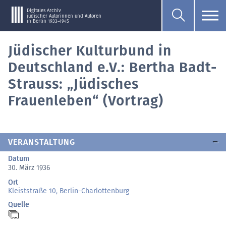
Digitales Archiv
jüdischer Autorinnen und Autoren
in Berlin 1933–1945
Jüdischer Kulturbund in
Deutschland e.V.: Bertha Badt-
Strauss: „Jüdisches
Frauenleben“ (Vortrag)
VERANSTALTUNG
Datum
30. März 1936
Ort
Kleiststraße 10, Berlin-Charlottenburg
Quelle