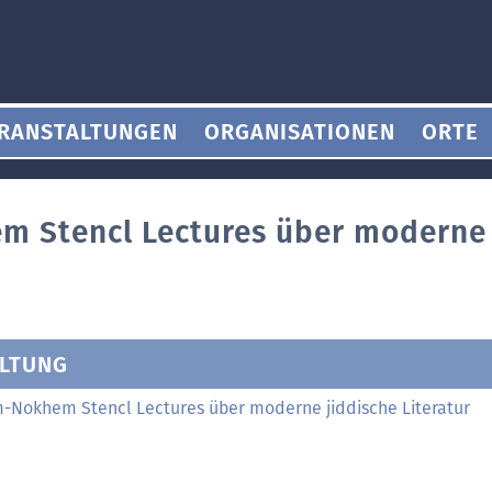
RANSTALTUNGEN
ORGANISATIONEN
ORTE
 Stencl Lectures über moderne 
LTUNG
-Nokhem Stencl Lectures über moderne jiddische Literatur