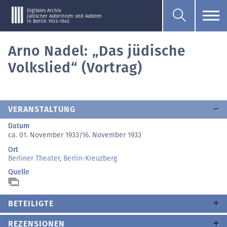
Digitales Archiv
jüdischer Autorinnen und Autoren
in Berlin 1933–1945
Arno Nadel: „Das jüdische
Volkslied“ (Vortrag)
VERANSTALTUNG
Datum
ca. 01. November 1933/16. November 1933
Ort
Berliner Theater, Berlin-Kreuzberg
Quelle
BETEILIGTE
REZENSIONEN