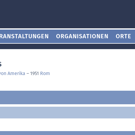
RANSTALTUNGEN
ORGANISATIONEN
ORTE
s
 von Amerika
–
1951
Rom