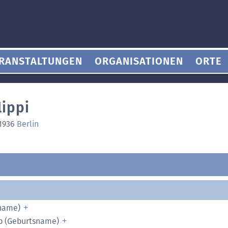
RANSTALTUNGEN
ORGANISATIONEN
ORTE
lippi
.1936
Berlin
tname)
pp (Geburtsname)