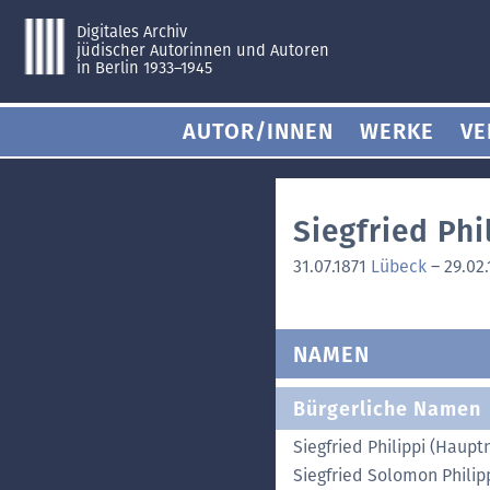
Digitales Archiv
jüdischer Autorinnen und Autoren
in Berlin 1933–1945
AUTOR/INNEN
WERKE
VE
Siegfried Phi
31.07.1871
Lübeck
–
29.02
NAMEN
Bürgerliche Namen
Siegfried Philippi (Haup
Siegfried Solomon Phili