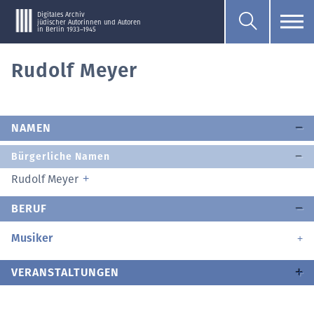
Digitales Archiv
jüdischer Autorinnen und Autoren
in Berlin 1933–1945
Rudolf Meyer
NAMEN
Bürgerliche Namen
Rudolf Meyer
BERUF
Musiker
VERANSTALTUNGEN