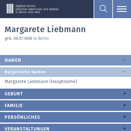
Digitales Archiv
jüdischer Autorinnen und Autoren
in Berlin 1933–1945
Margarete Liebmann
geb. 08.07.1898 in
Berlin
NAMEN
Bürgerliche Namen
Margarete Liebmann (Hauptname)
GEBURT
FAMILIE
PERSÖNLICHES
VERANSTALTUNGEN