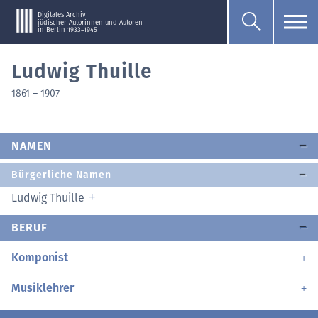
Digitales Archiv
jüdischer Autorinnen und Autoren
in Berlin 1933–1945
Ludwig Thuille
1861
–
1907
NAMEN
Bürgerliche Namen
Ludwig Thuille
BERUF
Komponist
Musiklehrer