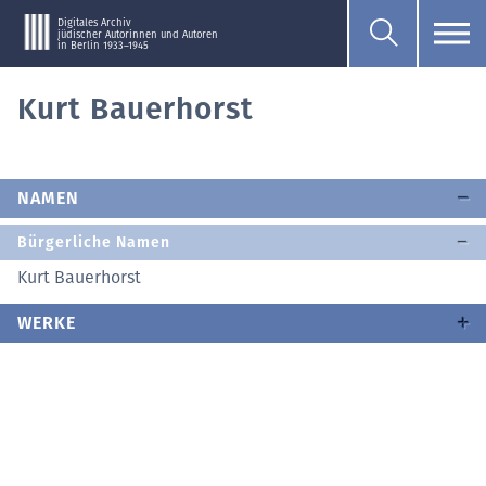
Digitales Archiv
jüdischer Autorinnen und Autoren
in Berlin 1933–1945
Kurt Bauerhorst
NAMEN
Bürgerliche Namen
Kurt Bauerhorst
WERKE