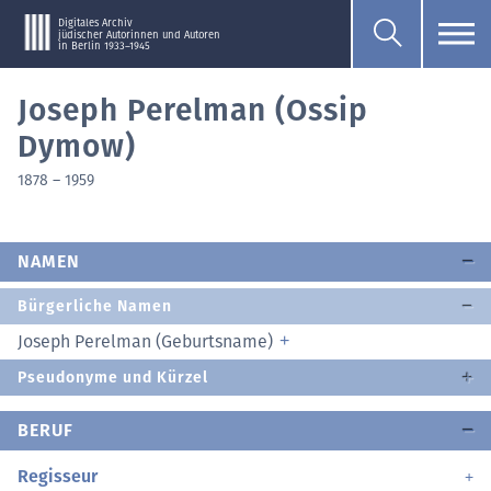
Digitales Archiv
jüdischer Autorinnen und Autoren
in Berlin 1933–1945
Joseph Perelman (Ossip
Dymow)
1878
–
1959
NAMEN
Bürgerliche Namen
Joseph Perelman (Geburtsname)
Pseudonyme und Kürzel
BERUF
Regisseur