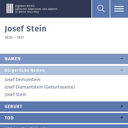
Digitales Archiv
jüdischer Autorinnen und Autoren
in Berlin 1933–1945
Josef Stein
1876
–
1937
NAMEN
Bürgerliche Namen
Josef Demonstein
Josef Diamantstein (Geburtsname)
Josef Stein
GEBURT
TOD