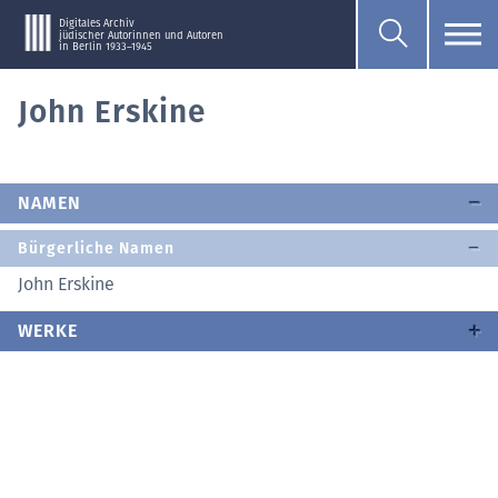
Digitales Archiv
jüdischer Autorinnen und Autoren
in Berlin 1933–1945
John Erskine
NAMEN
Bürgerliche Namen
John Erskine
WERKE