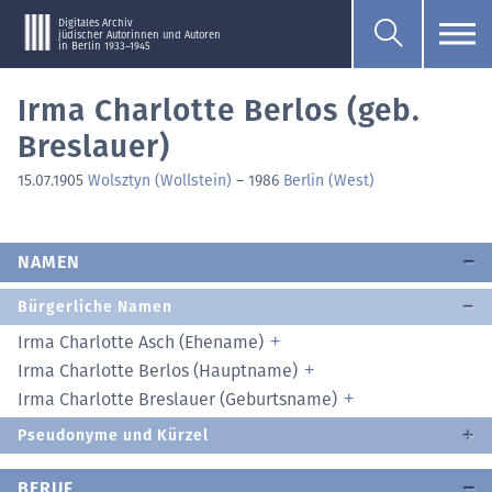
Digitales Archiv
jüdischer Autorinnen und Autoren
in Berlin 1933–1945
Irma Charlotte Berlos (geb.
Breslauer)
15.07.1905
Wolsztyn (Wollstein)
–
1986
Berlin (West)
NAMEN
Bürgerliche Namen
Irma Charlotte Asch (Ehename)
Irma Charlotte Berlos (Hauptname)
Irma Charlotte Breslauer (Geburtsname)
Pseudonyme und Kürzel
BERUF