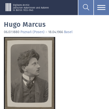
Digitales Archiv
jüdischer Autorinnen und Autoren
in Berlin 1933–1945
Hugo Marcus
06.07.1880
Poznań (Posen)
–
18.04.1966
Basel