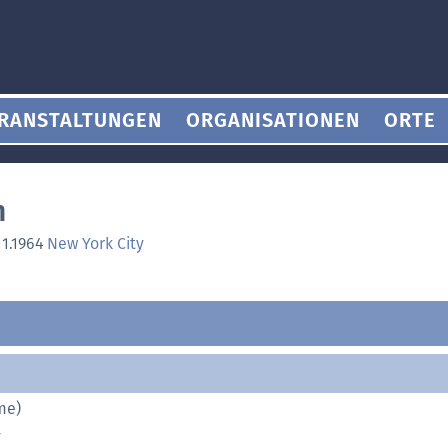
RANSTALTUNGEN
ORGANISATIONEN
ORTE
n
11.1964
New York City
me)