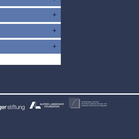
Axel Springer-Lehrstuhl
für deutsch-jüdische Literatur- und
Kulturgeschichte, Exil und Migration