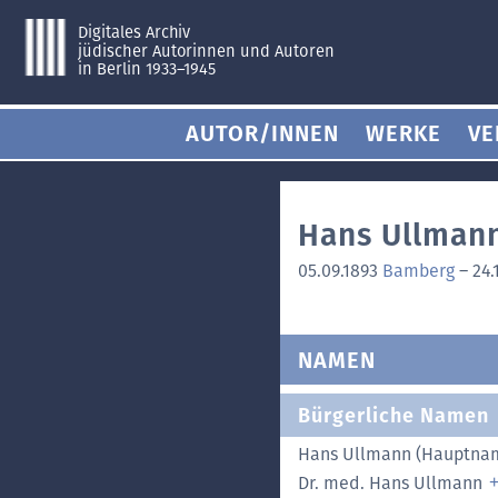
Digitales Archiv
jüdischer Autorinnen und Autoren
in Berlin 1933–1945
AUTOR/INNEN
WERKE
VE
Hans Ullman
05.09.1893
Bamberg
–
24.
NAMEN
Bürgerliche Namen
Hans Ullmann (Hauptna
Dr. med. Hans Ullmann