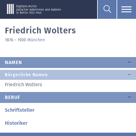
Digitales Archiv
jüdischer Autorinnen und Autoren
in Berlin 1933–1945
Friedrich Wolters
1876
–
1930
München
NAMEN
Bürgerliche Namen
Friedrich Wolters
BERUF
Schriftsteller
Historiker