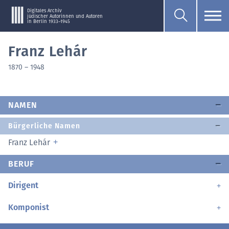
Digitales Archiv
jüdischer Autorinnen und Autoren
in Berlin 1933–1945
Franz Lehár
1870
–
1948
NAMEN
Bürgerliche Namen
Franz Lehár
BERUF
Dirigent
Komponist