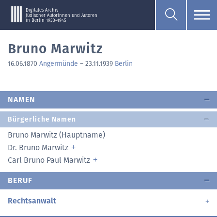
Digitales Archiv
jüdischer Autorinnen und Autoren
in Berlin 1933–1945
Bruno Marwitz
16.06.1870
Angermünde
–
23.11.1939
Berlin
NAMEN
Bürgerliche Namen
Bruno Marwitz (Hauptname)
Dr. Bruno Marwitz
Carl Bruno Paul Marwitz
BERUF
Rechtsanwalt