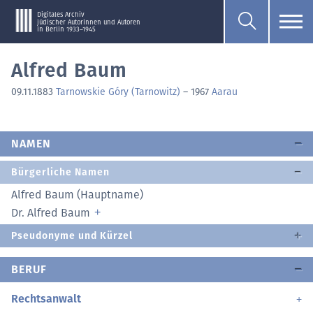
Digitales Archiv
jüdischer Autorinnen und Autoren
in Berlin 1933–1945
Alfred Baum
09.11.1883
Tarnowskie Góry (Tarnowitz)
–
1967
Aarau
NAMEN
Bürgerliche Namen
Alfred Baum (Hauptname)
Dr. Alfred Baum
Pseudonyme und Kürzel
BERUF
Rechtsanwalt