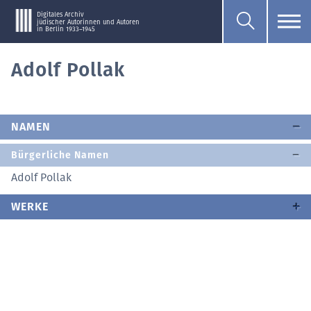
Digitales Archiv
jüdischer Autorinnen und Autoren
in Berlin 1933–1945
Adolf Pollak
NAMEN
Bürgerliche Namen
Adolf Pollak
WERKE