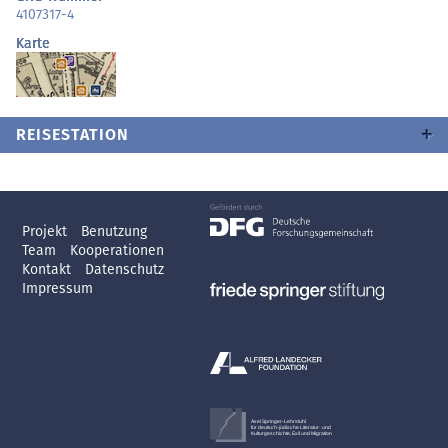
4107317-4
Karte
REISESTATION
Projekt
Benutzung
Team
Kooperationen
Kontakt
Datenschutz
Impressum
Axel Springer-Lehrstuhl
für deutsch-jüdische Literatur- und
Kulturgeschichte, Exil und Migration