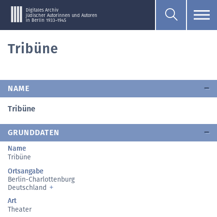
Digitales Archiv
jüdischer Autorinnen und Autoren
in Berlin 1933–1945
Tribüne
NAME
Tribüne
GRUNDDATEN
Name
Tribüne
Ortsangabe
Berlin-Charlottenburg
Deutschland
Art
Theater