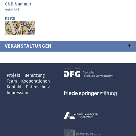
GND Nummer
44684-1
Karte
VERANSTALTUNGEN
Projekt
Benutzung
Team
Kooperationen
Kontakt
Datenschutz
Impressum
Axel Springer-Lehrstuhl
für deutsch-jüdische Literatur- und