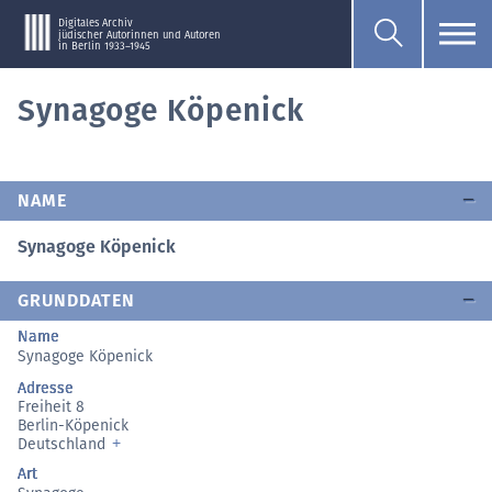
Digitales Archiv
jüdischer Autorinnen und Autoren
in Berlin 1933–1945
Synagoge Köpenick
NAME
Synagoge Köpenick
GRUNDDATEN
Name
Synagoge Köpenick
Adresse
Freiheit 8
Berlin-Köpenick
Deutschland
Art