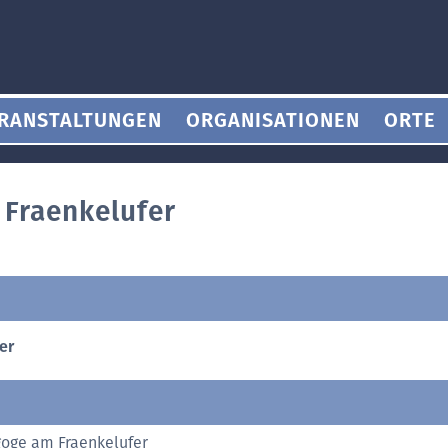
RANSTALTUNGEN
ORGANISATIONEN
ORTE
Fraenkelufer
er
oge am Fraenkelufer