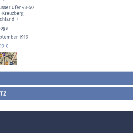
usser Ufer 48-50
n-Kreuzberg
schland
goge
eptember 1916
90-0
TZ