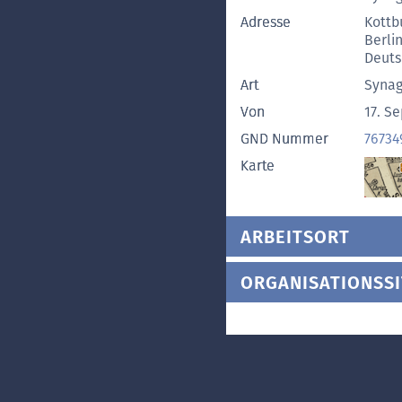
Adresse
Kottb
Berli
Deut
Art
Syna
Von
17. S
GND Nummer
76734
Karte
ARBEITSORT
ORGANISATIONSSI