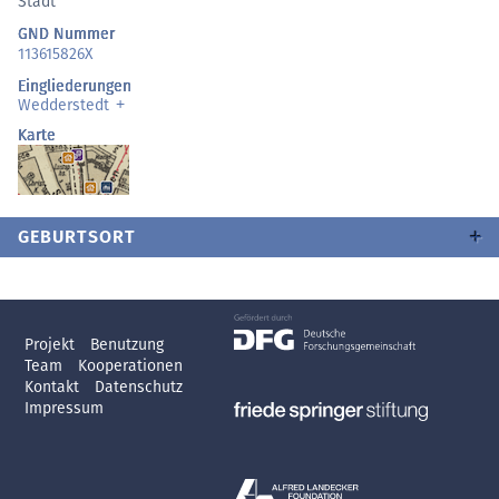
Stadt
GND Nummer
113615826X
Eingliederungen
Wedderstedt
Karte
GEBURTSORT
Projekt
Benutzung
Team
Kooperationen
Kontakt
Datenschutz
Impressum