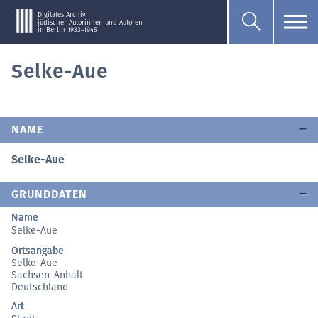
Digitales Archiv
jüdischer Autorinnen und Autoren
in Berlin 1933–1945
Selke-Aue
NAME
Selke-Aue
GRUNDDATEN
Name
Selke-Aue
Ortsangabe
Selke-Aue
Sachsen-Anhalt
Deutschland
Art