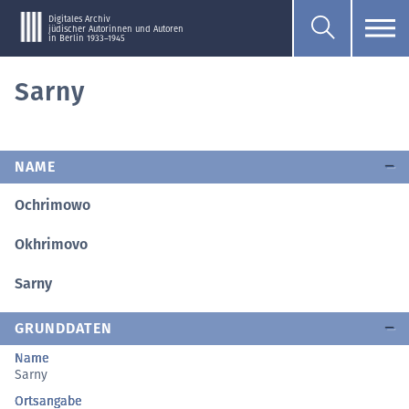
Digitales Archiv
jüdischer Autorinnen und Autoren
in Berlin 1933–1945
Sarny
NAME
Ochrimowo
Okhrimovo
Sarny
GRUNDDATEN
Name
Sarny
Ortsangabe