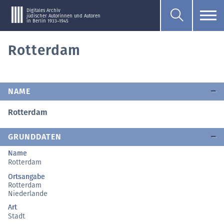
Digitales Archiv
jüdischer Autorinnen und Autoren
in Berlin 1933–1945
Rotterdam
NAME
Rotterdam
GRUNDDATEN
Name
Rotterdam
Ortsangabe
Rotterdam
Niederlande
Art
Stadt