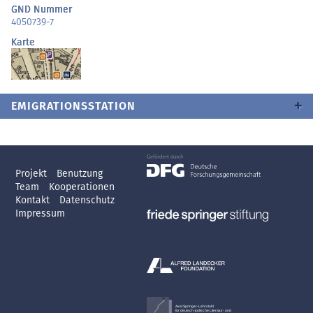
GND Nummer
4050739-7
Karte
EMIGRATIONSSTATION
Projekt
Benutzung
Team
Kooperationen
Kontakt
Datenschutz
Impressum
Axel Springer-Lehrstuhl
für deutsch-jüdische Literatur- und