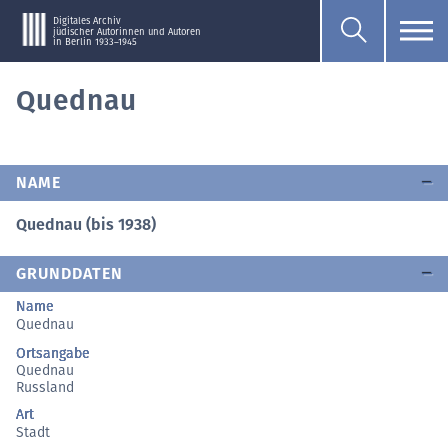
Digitales Archiv
jüdischer Autorinnen und Autoren
in Berlin 1933–1945
Quednau
NAME
Quednau (bis 1938)
GRUNDDATEN
Name
Quednau
Ortsangabe
Quednau
Russland
Art
Stadt