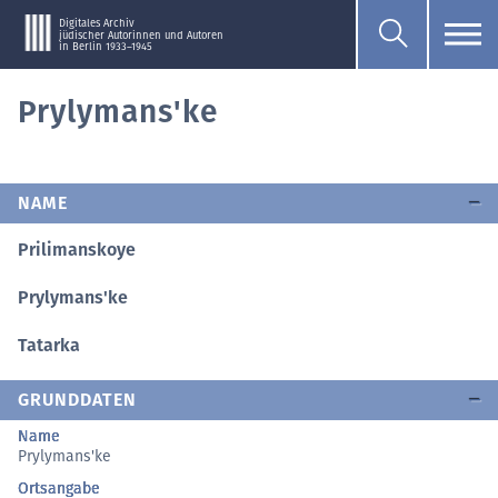
Digitales Archiv
jüdischer Autorinnen und Autoren
in Berlin 1933–1945
Prylymans'ke
NAME
Prilimanskoye
Prylymans'ke
Tatarka
GRUNDDATEN
Name
Prylymans'ke
Ortsangabe