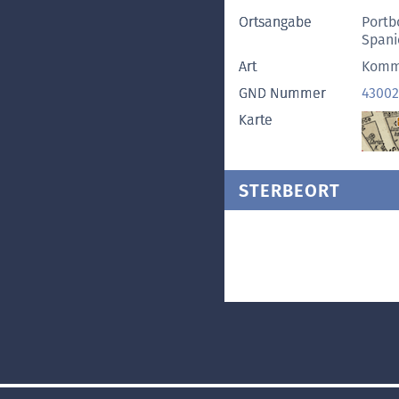
Ortsangabe
Portb
Spani
Art
Komm
GND Nummer
43002
Karte
STERBEORT