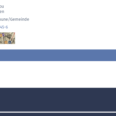
ou
en
une/Gemeinde
45-6