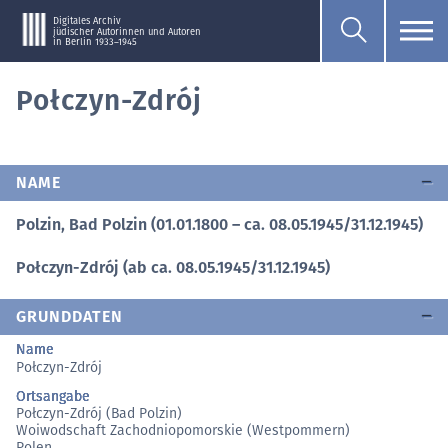
Digitales Archiv
jüdischer Autorinnen und Autoren
in Berlin 1933–1945
Połczyn-Zdrój
NAME
Polzin, Bad Polzin (01.01.1800 – ca. 08.05.1945/31.12.1945)
Połczyn-Zdrój (ab ca. 08.05.1945/31.12.1945)
GRUNDDATEN
Name
Połczyn-Zdrój
Ortsangabe
Połczyn-Zdrój (Bad Polzin)
Woiwodschaft Zachodniopomorskie (Westpommern)
Polen