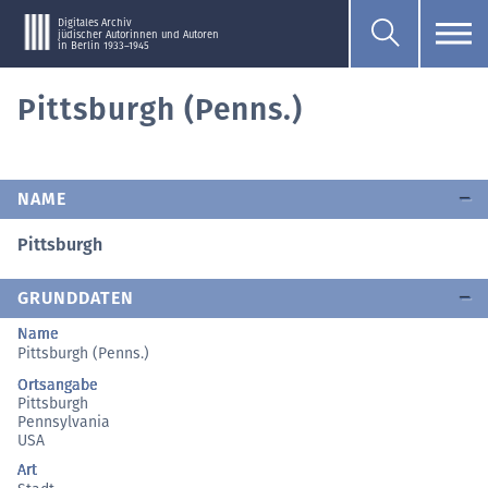
Digitales Archiv
jüdischer Autorinnen und Autoren
in Berlin 1933–1945
Pittsburgh (Penns.)
NAME
Pittsburgh
GRUNDDATEN
Name
Pittsburgh (Penns.)
Ortsangabe
Pittsburgh
Pennsylvania
USA
Art