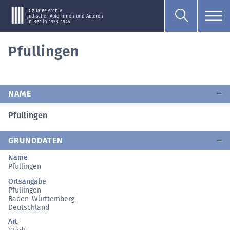
Digitales Archiv
jüdischer Autorinnen und Autoren
in Berlin 1933–1945
Pfullingen
NAME
Pfullingen
GRUNDDATEN
Name
Pfullingen
Ortsangabe
Pfullingen
Baden-Württemberg
Deutschland
Art