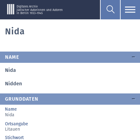
Digitales Archiv
jüdischer Autorinnen und Autoren
in Berlin 1933–1945
Nida
NAME
Nida
Nidden
GRUNDDATEN
Name
Nida
Ortsangabe
Litauen
Stichwort