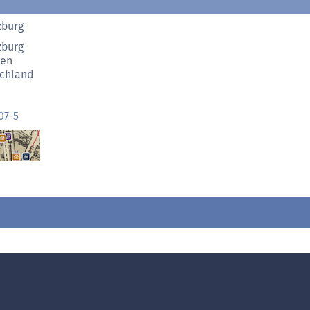
zburg
zburg
sen
chland
07-5