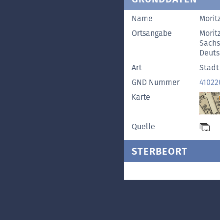
Name
Morit
Ortsangabe
Morit
Sach
Deuts
Art
Stadt
GND Nummer
41022
Karte
Quelle
STERBEORT