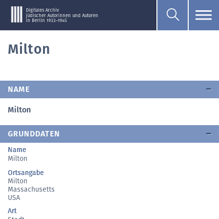
Digitales Archiv
jüdischer Autorinnen und Autoren
in Berlin 1933–1945
Milton
NAME
Milton
GRUNDDATEN
Name
Milton
Ortsangabe
Milton
Massachusetts
USA
Art