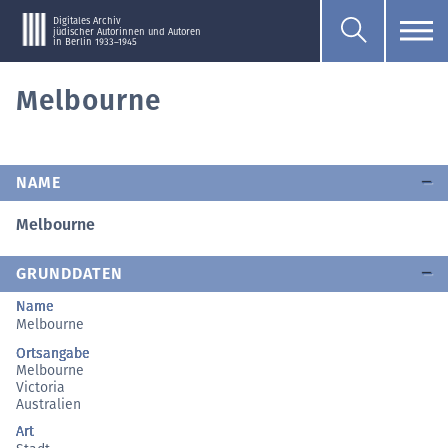
Digitales Archiv
jüdischer Autorinnen und Autoren
in Berlin 1933–1945
Melbourne
NAME
Melbourne
GRUNDDATEN
Name
Melbourne
Ortsangabe
Melbourne
Victoria
Australien
Art