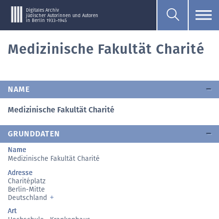
Digitales Archiv
jüdischer Autorinnen und Autoren
in Berlin 1933–1945
Medizinische Fakultät Charité
NAME
Medizinische Fakultät Charité
GRUNDDATEN
Name
Medizinische Fakultät Charité
Adresse
Charitéplatz
Berlin-Mitte
Deutschland
Art